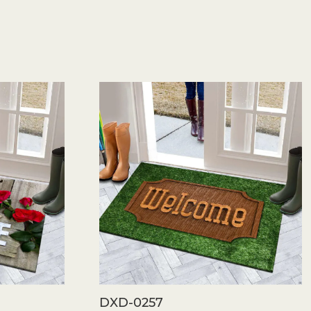
erstärken
er- und Türmatten ist in Einstiegs- und Fluren.
ußgängerverkehr und machen sie anfällig für
äufermatte in einem Flur schützt den Boden, während
olle und funktionale Barriere für Staub und
es wirkt.
ihen
e, kalte Bodenbeläge, was es weniger bequem
. Ein Läuferteppich vor dem Waschbecken oder des
sterte Oberfläche, wodurch die Ermüdung verringert
en des Raums verbessert wird. In ähnlicher Weise
m Badezimmer in der Nähe der Dusche oder der
Böden verhindert und die Sicherheit verbessert.
affen
DXD-0257