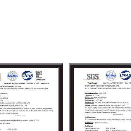
Flanellmatten), gedruckte Ma
verschiedenen Spezifikationen
Anforderungen verschiedener K
Unsere Produkte sind bekannt fü
rechtzeitige Lieferung, und wi
Ihren diversifizierten Bedürfni
sich an die Geschäftsphilosoph
Kundenzufriedenheit“ und hab
internationalen Händlern mit z
gewonnen.
Mit einer jährlichen Produktio
eine effiziente Fertigstellung u
Händler aus aller Welt herzlic
Geschäftsverhandlungen zu füh
eine bessere Zukunft zu gestal