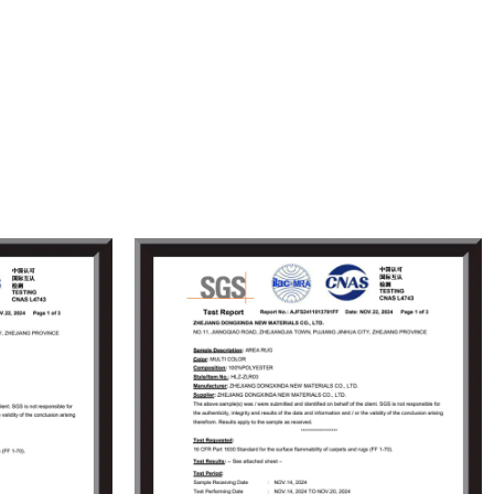
tten, Türmatten, Küchenmatten und Werbematten mit
 und reichen Farben und Stilen, um den
unden zu erfüllen.
r ihre stabile Qualität, günstige Preise und
r können schnell auf Marktänderungen reagieren, um
ssen zu erfüllen. Dongxinda Neue Materialien halten
ie von „Integrität im Management,
en das Vertrauen von inländischen und
uverlässiger Qualität und schnellem Service
nskapazität von 5 Millionen Quadratmetern können wir
nd Lieferung Ihrer Aufträge sicherstellen. Wir heißen
h willkommen, uns zu besuchen, zu beraten und
ren, und freuen uns darauf, gemeinsam mit Ihnen
ten.