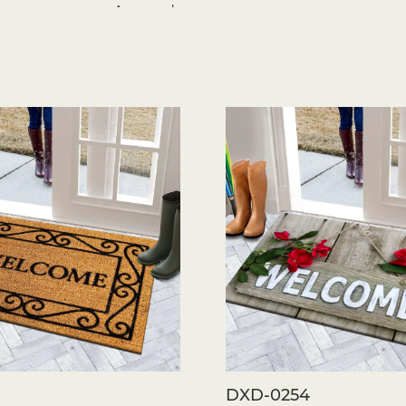
Anwendung
Verbesserung der Einreise und Gänge v
Eine der gängigen Anwendungen von Läuf
Diese Bereiche haben oft einen hohen F
Schmutz, Staub und Verschleiß. Eine L
ein kleiner Teppich am Eingang als stilv
Feuchtigkeit vor dem Betreten des Haus
Küchen und Badezimmer Komfort verle
Küchen und Badezimmer haben oft hart
macht, über lange Zeiträume zu stehen
Kochbereichs bietet eine weiche, gepol
wird und gleichzeitig das Gesamtausseh
absorbiert ein kleiner Teppich in eine
Badewanne Feuchtigkeit, die rutschige 
Schaffende gemütliche Wohnräume sch
0
DXD-0254