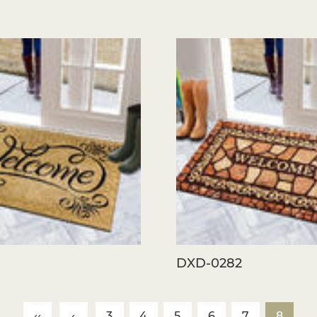
Läufer sind eine großartige Ergänzung
unter Möbel, neben Betten oder in Le
Komfort zu verleihen. Ein gut platzier
zusammenbinden, was ihn einladender un
Verwendung neben Möbeln Sitzbereiche 
der Struktur.
Bereitstellung von Bodenschutz
Häuser mit Holz-, Fliesen- oder Lamina
da sie Kratzer und Schäden durch Möb
Matten wirken als Schutzschicht, insbes
oder schwere Möbel bewegt werden.
Vorteile
9
DXD-0282
Vielseitigkeit und Anpassungsfähigkeit
Läufer und Türmatten sind unglaublich 
verschiedenen Platzierungen und Stile
‹‹
‹
3
4
5
6
7
8