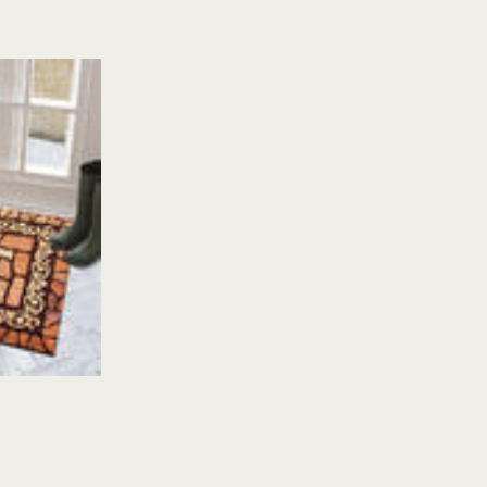
 zu Wohnzimmern und Schlafzimmern, in denen sie
seecken gelegt werden können, um Wärme und
ter Teppich kann verschiedene Elemente eines Raumes
d stilvoller anfühlt. Läufermatten definieren bei der
und verleihen offenen Grundrissplänen ein Gefühl
tboden können von Läufer- und Türmatten profitieren,
elbewegung und Fußgängerverkehr verhindern. Diese
ondere in Bereichen, in denen häufig Stühle, Tische
vielseitig und ermöglichen Hausbesitzern, mit
n zu experimentieren. Ob verwendet, um einen