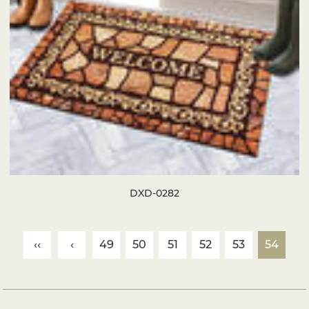
DXD-0282
‹‹
‹
49
50
51
52
53
54