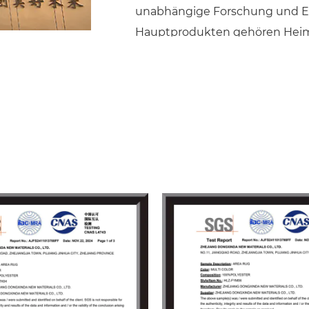
unabhängige Forschung und En
Hauptprodukten gehören Heim
Flanellmatten), gedruckte Ma
verschiedenen Spezifikationen
Anforderungen verschiedener K
Unsere Produkte sind bekannt fü
rechtzeitige Lieferung, und wi
Ihren diversifizierten Bedürfni
sich an die Geschäftsphilosoph
Kundenzufriedenheit“ und hab
internationalen Händlern mit z
gewonnen.
Mit einer jährlichen Produktio
eine effiziente Fertigstellung u
Händler aus aller Welt herzlic