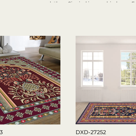
zu erhöhen. Sie sind in verschiedenen F
Schwerpunkt und verbinden verschieden
minimalistischen modernen Look, eine 
bevorzugen, es gibt einen Teppich, der z
Komfort und Wärme
Harte Bodenbeläge wie Fliesen oder H
anfühlen. Flächenteppiche verleihen un
Raum einladender wird. Sie bieten auch
Raum aufrechtzuerhalten, insbesondere 
Geräuschreduzierung
Ein weniger bekannter, aber erheblicher 
absorbieren. In Räumen mit harten Oberf
Platzieren eines Teppichs kann dazu be
friedlichere Umgebung zu schaffen. Die
Häusern mit hohen Decken.
3
DXD-27252