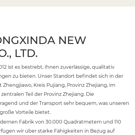
gs- und Wartungsdienste an, um die Langlebigkeit und
 Staubsauger, Spotreinigung und gelegentliche
dazu beitragen, die Qualität und das Aussehen des
ONGXINDA NEW
., LTD.
als nur dekorative Gegenstände; Sie sind wesentliche
ms. Mit zahlreichen Vorteilen, von der Verbesserung
2 ist es bestrebt, Ihnen zuverlässige, qualitativ
ktische Vorteile wie Lärmreduzierung und
en zu bieten. Unser Standort befindet sich in der
ition für jedes Haus oder Büro. Durch die Auswahl der
ft Zhengjiawo, Kreis Pujiang, Provinz Zhejiang, im
 richtigen Platzierung können Sie Ihren Raum mühelos
zentralen Teil der Provinz Zhejiang. Die
ltbarkeit und Funktionalität sicherstellen.
vorragend und der Transport sehr bequem, was unseren
roße Vorteile bietet.
dernen Fabrik von 30.000 Quadratmetern und 110
rfügen wir über starke Fähigkeiten in Bezug auf