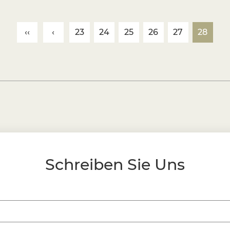
Bodenschutz
Hochverkehrsbereiche sind anfällig für
‹‹
‹
23
24
25
26
27
28
Boden. Flächenteppiche dienen als Schu
Böden. Sie verhindern, dass Möbel Dell
die Reparatur beschädigter Bodenbeläg
Vielseitigkeit und Flexibilität
Im Gegensatz zu dauerhaften Fußböden
werden oder wenn Innenräume entwickel
diejenigen, die ihr Heimdekor häufig o
Services und Styling -Tipps
Schreiben Sie Uns
Berücksichtigen Sie bei der Auswahl und
beruflichen Empfehlungen:
Richtige Größe und Platzierung
Stellen Sie in einem Wohnzimmer sicher,
Vorderbeine der Möbel darauf ruhen kön