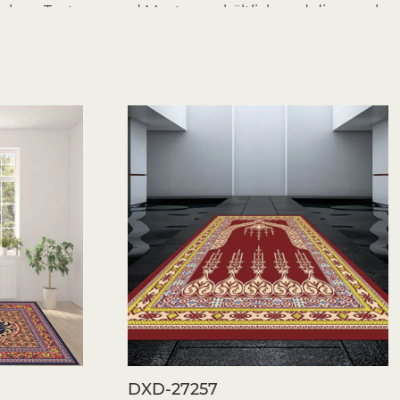
arben, Texturen und Mustern erhältlich und dienen als
e Designelemente. Egal, ob Sie einen
böhmische Atmosphäre oder eine klassische Note
u Ihrem Stil passt.
artholz können sich manchmal kalt und unangenehm
ter den Füßen eine Schicht Weichheit, wodurch ein
 Isolierung und tragen dazu bei, die Wärme in einem
in kälteren Jahreszeiten.
Vorteil von Teppichen ist ihre Fähigkeit, Schall zu
lächen hallt das Lärm tendenziell wieder, aber das
itragen, das Klang zu dämpfen und eine ruhigere und
s ist besonders nützlich in Wohnungen, Büros oder
DXD-27257