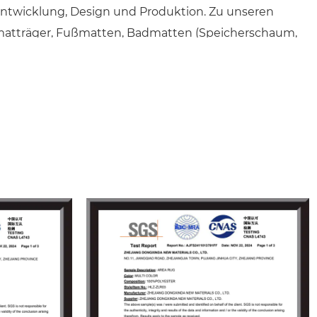
twicklung, Design und Produktion. Zu unseren
atträger, Fußmatten, Badmatten (Speicherschaum,
tten, Türmatten, Küchenmatten und Werbematten mit
 und reichen Farben und Stilen, um den
unden zu erfüllen.
r ihre stabile Qualität, günstige Preise und
r können schnell auf Marktänderungen reagieren, um
ssen zu erfüllen. Dongxinda Neue Materialien halten
ie von „Integrität im Management,
en das Vertrauen von inländischen und
uverlässiger Qualität und schnellem Service
nskapazität von 5 Millionen Quadratmetern können wir
nd Lieferung Ihrer Aufträge sicherstellen. Wir heißen
h willkommen, uns zu besuchen, zu beraten und