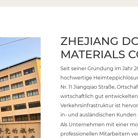
Wartungs- und Reinigungsdienste
Viele Teppichanbieter bieten Reinigun
Hygiene zu gewährleisten. Regelmäßige
professionelle Tiefenreinigung können 
ZHEJIANG D
Teppichs aufrechtzuerhalten.
MATERIALS CO
Große und mittlere Teppiche sind mehr 
Komponenten eines gut gestalteten Rau
Seit seiner Gründung im Jahr 201
der Ästhetik und dem Komfort über pra
hochwertige Heimteppichlösung
Bodenschutz bieten sie eine gute Invest
Nr. 11 Jiangqiao Straße, Ortscha
richtigen Größe, des Materials und der
wirtschaftlich gut entwickelten 
erhöhen und gleichzeitig langfristige Ha
Verkehrsinfrastruktur ist her
in- und ausländischen Kunden g
Als Unternehmen mit einer mo
professionellen Mitarbeitern ve